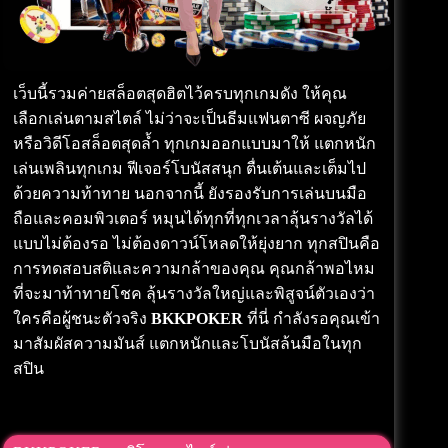
เว็บนี้รวมค่ายสล็อตสุดฮิตไว้ครบทุกเกมดัง ให้คุณ
เลือกเล่นตามสไตล์ ไม่ว่าจะเป็นธีมแฟนตาซี ผจญภัย
หรือวิดีโอสล็อตสุดล้ำ ทุกเกมออกแบบมาให้ แตกหนัก
เล่นเพลินทุกเกม ฟีเจอร์โบนัสสนุก ตื่นเต้นและเต็มไป
ด้วยความท้าทาย นอกจากนี้ ยังรองรับการเล่นบนมือ
ถือและคอมพิวเตอร์ หมุนได้ทุกที่ทุกเวลาลุ้นรางวัลได้
แบบไม่ต้องรอ ไม่ต้องดาวน์โหลดให้ยุ่งยาก ทุกสปินคือ
การทดสอบสติและความกล้าของคุณ คุณกล้าพอไหม
ที่จะมาท้าทายโชค ลุ้นรางวัลใหญ่และพิสูจน์ตัวเองว่า
ใครคือผู้ชนะตัวจริง
BKKPOKER
ที่นี่ กำลังรอคุณเข้า
มาสัมผัสความมันส์ แตกหนักและโบนัสล้นมือในทุก
สปิน