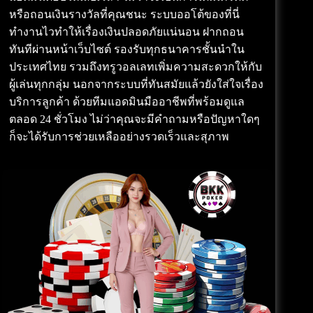
หรือถอนเงินรางวัลที่คุณชนะ ระบบออโต้ของที่นี่
ทำงานไวทำให้เรื่องเงินปลอดภัยแน่นอน ฝากถอน
ทันทีผ่านหน้าเว็บไซต์ รองรับทุกธนาคารชั้นนำใน
ประเทศไทย รวมถึงทรูวอลเลทเพิ่มความสะดวกให้กับ
ผู้เล่นทุกกลุ่ม นอกจากระบบที่ทันสมัยแล้วยังใส่ใจเรื่อง
บริการลูกค้า ด้วยทีมแอดมินมืออาชีพที่พร้อมดูแล
ตลอด 24 ชั่วโมง ไม่ว่าคุณจะมีคำถามหรือปัญหาใดๆ
ก็จะได้รับการช่วยเหลืออย่างรวดเร็วและสุภาพ