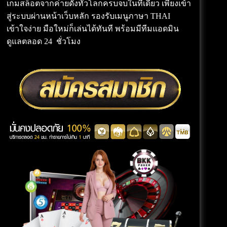
เกมสล็อตจากค่ายดังทั่วโลกครบจบในที่เดียว เพียงเข้า
สู่ระบบผ่านหน้าเว็บหลัก รองรับเมนูภาษา THAI
เข้าใจง่าย มือใหม่ก็เล่นได้ทันที พร้อมมีทีมแอดมิน
ดูแลตลอด 24 ชั่วโมง