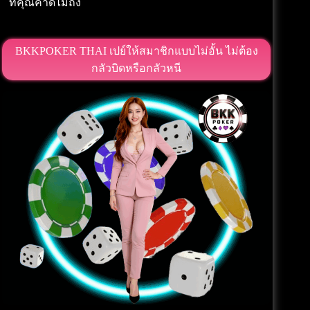
ที่คุณคาดไม่ถึง
BKKPOKER THAI เปย์ให้สมาชิกแบบไม่อั้น ไม่ต้อง
กลัวบิดหรือกลัวหนี