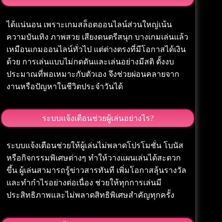
ได้แน่นอน เพราะเกมสล็อตออนไลน์ส่วนใหญ่เน้น
ความบันเทิง ภาพสวย เสียงดนตรีสนุก บางเกมเล่นแล้ว
เหมือนเกมออนไลน์ทั่วไป แต่ต่างตรงที่มีโอกาสได้เงิน
ด้วย การเล่นแบบไม่กดดันและเล่นอย่างมีสติ ตั้งงบ
ประมาณที่พอเหมาะกับตัวเอง จึงช่วยผ่อนคลายจาก
งานหรือปัญหาในชีวิตประจำวันได้
ระบบแจ้งเตือนช่วยผู้เล่นอย่างไร?
ระบบแจ้งเตือนช่วยให้ผู้เล่นไม่พลาดโปรโมชั่น โบนัส
หรือกิจกรรมพิเศษต่างๆ ทำให้วางแผนเล่นได้สะดวก
ขึ้น ผู้เล่นสามารถรู้ข่าวสารทันที เพิ่มโอกาสลุ้นรางวัล
และทำกำไรอย่างต่อเนื่อง ช่วยให้ทุกการเล่นมี
ประสิทธิภาพและไม่พลาดสิทธิพิเศษสำคัญทุกครั้ง